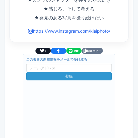
★感じろ、そして考えろ
★発見のある写真を撮り続けたい
https://www.instagram.com/kiaiphoto/
X
LINE
URLコピー
この著者の新着情報をメールで受け取る
メ
ー
登録
ル
ア
ド
レ
ス