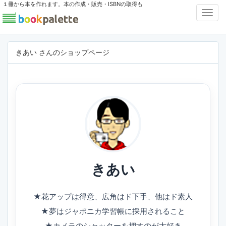
１冊から本を作れます。本の作成・販売・ISBNの取得も
Toggl
Navig
きあい さんのショップページ
きあい
★花アップは得意、広角はド下手、他はド素人
★夢はジャポニカ学習帳に採用されること
★カメラのシャッターを押すのが大好き