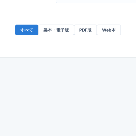
ー
ル
ア
ド
すべて
製本・電子版
PDF版
Web本
レ
ス