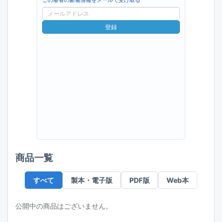
この著者の新着情報をメールで受け取る
メ
ー
登録
ル
ア
ド
レ
ス
商品一覧
すべて
製本・電子版
PDF版
Web本
公開中の商品はございません。