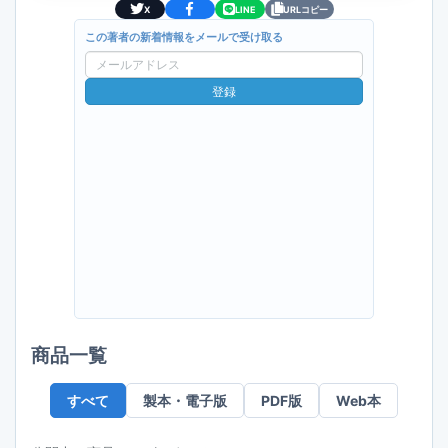
X
LINE
URLコピー
この著者の新着情報をメールで受け取る
メ
ー
登録
ル
ア
ド
レ
ス
商品一覧
すべて
製本・電子版
PDF版
Web本