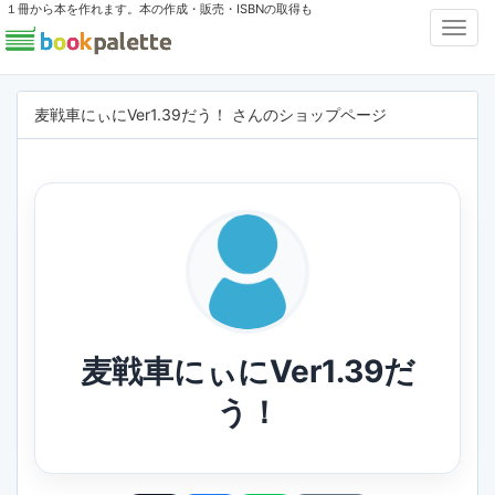
１冊から本を作れます。本の作成・販売・ISBNの取得も
Toggl
Navig
麦戦車にぃにVer1.39だう！ さんのショップページ
麦戦車にぃにVer1.39だ
う！