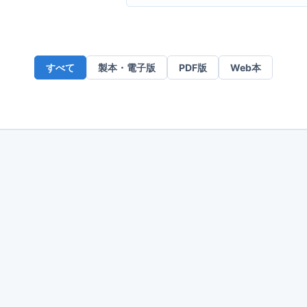
ー
ル
ア
ド
すべて
製本・電子版
PDF版
Web本
レ
ス