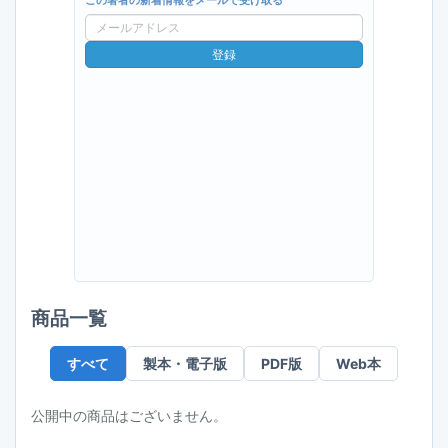
この著者の新着情報をメールで受け取る
メ
ー
登録
ル
ア
ド
レ
ス
商品一覧
すべて
製本・電子版
PDF版
Web本
公開中の商品はございません。