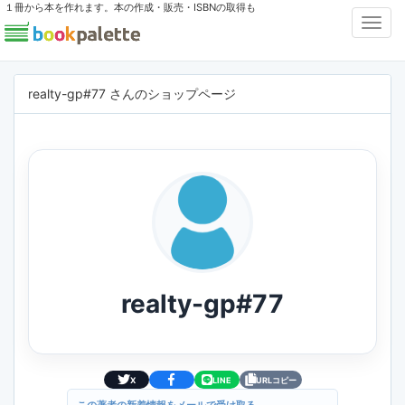
１冊から本を作れます。本の作成・販売・ISBNの取得も
Toggl
Navig
realty-gp#77 さんのショップページ
realty-gp#77
X
LINE
URLコピー