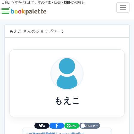
１冊から本を作れます。本の作成・販売・ISBNの取得も
Toggl
Navig
もえこ さんのショップページ
もえこ
X
LINE
URLコピー