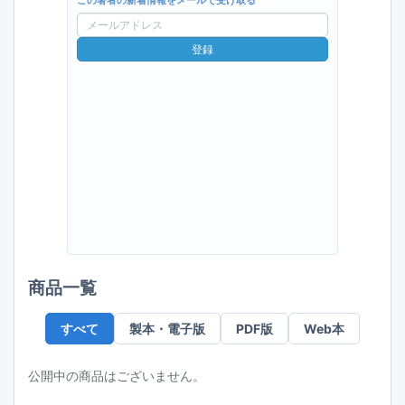
この著者の新着情報をメールで受け取る
メ
ー
登録
ル
ア
ド
レ
ス
商品一覧
すべて
製本・電子版
PDF版
Web本
公開中の商品はございません。