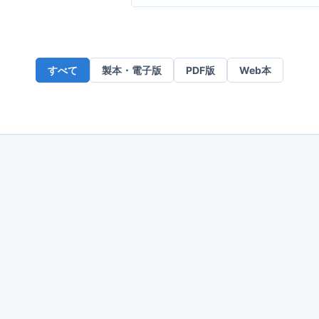
ー
ル
ア
ド
すべて
製本・電子版
PDF版
Web本
レ
ス