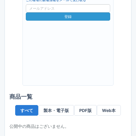
この著者の新着情報をメールで受け取る
メ
ー
登録
ル
ア
ド
レ
ス
商品一覧
すべて
製本・電子版
PDF版
Web本
公開中の商品はございません。