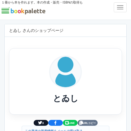
１冊から本を作れます。本の作成・販売・ISBNの取得も
Toggl
Navig
とゐし さんのショップページ
とゐし
X
LINE
URLコピー