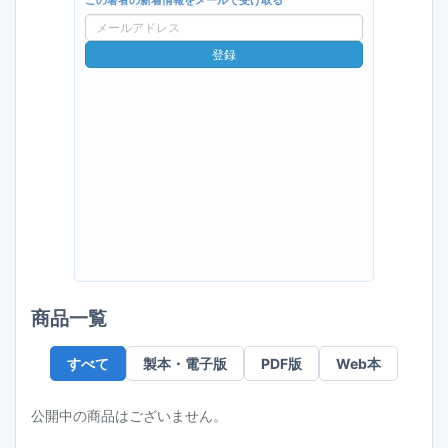
この著者の新着情報をメールで受け取る
メ
ー
登録
ル
ア
ド
レ
ス
商品一覧
すべて
製本・電子版
PDF版
Web本
公開中の商品はございません。