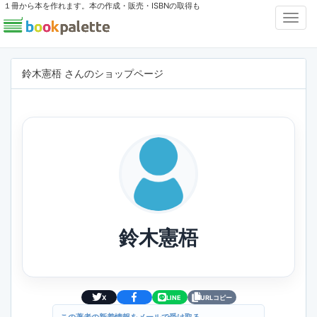
１冊から本を作れます。本の作成・販売・ISBNの取得も
Toggl
Navig
鈴木憲梧 さんのショップページ
鈴木憲梧
X
LINE
URLコピー