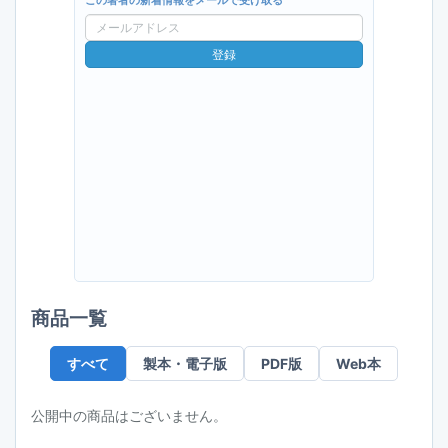
この著者の新着情報をメールで受け取る
メ
ー
登録
ル
ア
ド
レ
ス
商品一覧
すべて
製本・電子版
PDF版
Web本
公開中の商品はございません。