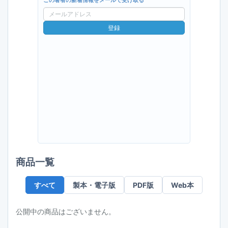
この著者の新着情報をメールで受け取る
メ
ー
登録
ル
ア
ド
レ
ス
商品一覧
すべて
製本・電子版
PDF版
Web本
公開中の商品はございません。