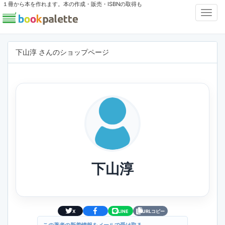
１冊から本を作れます。本の作成・販売・ISBNの取得も
Toggl
Navig
下山淳 さんのショップページ
下山淳
X
LINE
URLコピー