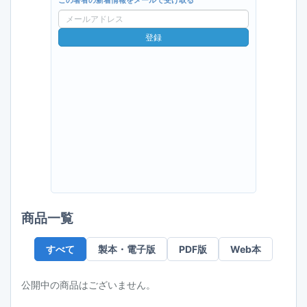
この著者の新着情報をメールで受け取る
メ
ー
登録
ル
ア
ド
レ
ス
商品一覧
すべて
製本・電子版
PDF版
Web本
公開中の商品はございません。