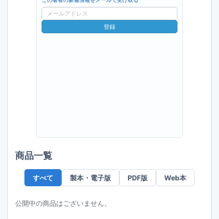
この著者の新着情報をメールで受け取る
メ
ー
登録
ル
ア
ド
レ
ス
商品一覧
すべて
製本・電子版
PDF版
Web本
公開中の商品はございません。