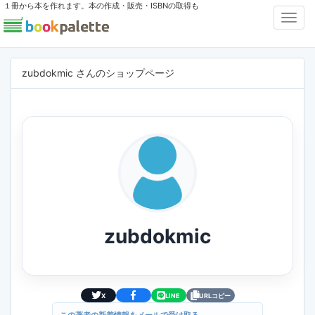
１冊から本を作れます。本の作成・販売・ISBNの取得も
Toggl
Navig
zubdokmic さんのショップページ
zubdokmic
X
LINE
URLコピー