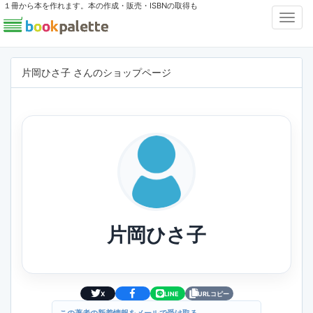
１冊から本を作れます。本の作成・販売・ISBNの取得も
Toggl
Navig
片岡ひさ子 さんのショップページ
片岡ひさ子
X
LINE
URLコピー