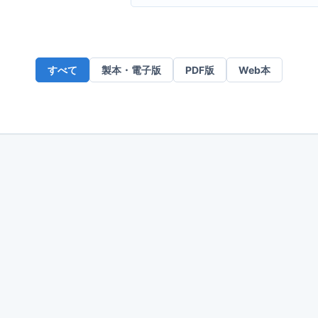
ー
ル
ア
ド
すべて
製本・電子版
PDF版
Web本
レ
ス