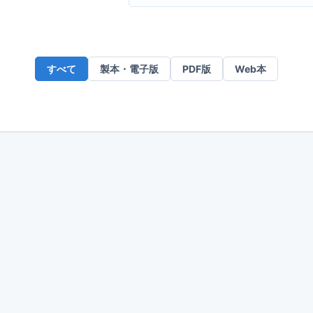
ー
ル
ア
ド
すべて
製本・電子版
PDF版
Web本
レ
ス