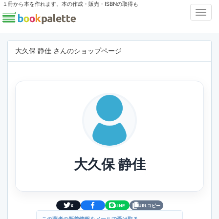
１冊から本を作れます。本の作成・販売・ISBNの取得も
Toggl
Navig
大久保 静佳 さんのショップページ
大久保 静佳
X
LINE
URLコピー