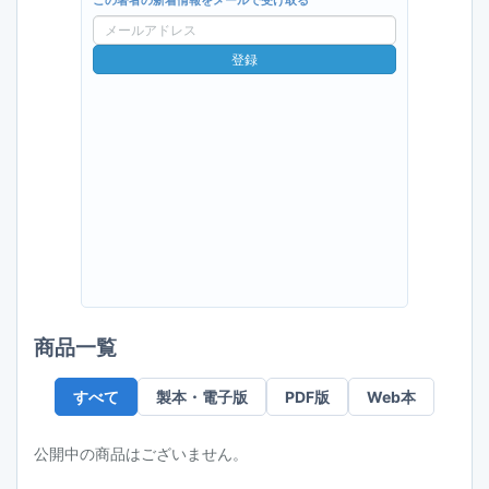
この著者の新着情報をメールで受け取る
メ
ー
登録
ル
ア
ド
レ
ス
商品一覧
すべて
製本・電子版
PDF版
Web本
公開中の商品はございません。