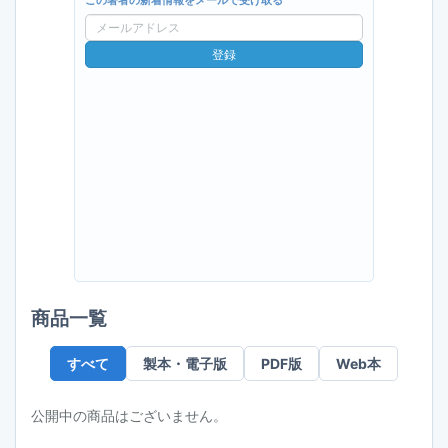
この著者の新着情報をメールで受け取る
メ
ー
登録
ル
ア
ド
レ
ス
商品一覧
すべて
製本・電子版
PDF版
Web本
公開中の商品はございません。