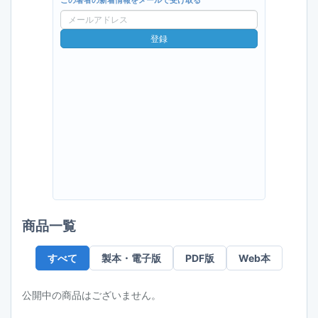
この著者の新着情報をメールで受け取る
メ
ー
登録
ル
ア
ド
レ
ス
商品一覧
すべて
製本・電子版
PDF版
Web本
公開中の商品はございません。