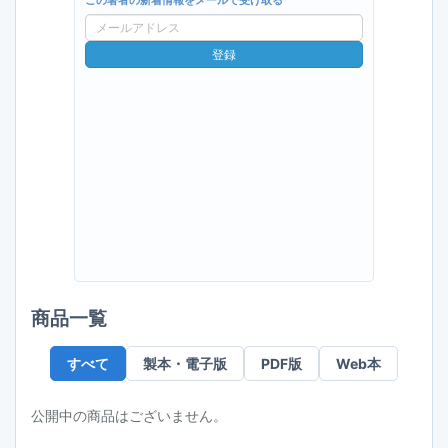
この著者の新着情報をメールで受け取る
メ
ー
登録
ル
ア
ド
レ
ス
商品一覧
すべて
製本・電子版
PDF版
Web本
公開中の商品はございません。