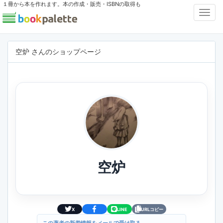
１冊から本を作れます。本の作成・販売・ISBNの取得も
Toggl
Navig
空炉 さんのショップページ
空炉
X
LINE
URLコピー