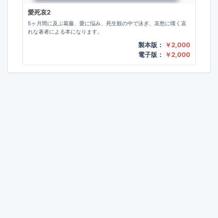
愛死哀2
5ヶ月間に及ぶ葛藤、愛に悩み、死生観の中で泳ぎ、哀愁に嘆く哀
れな著者による本になります。
製本版：
￥2,000
電子版：
￥2,000