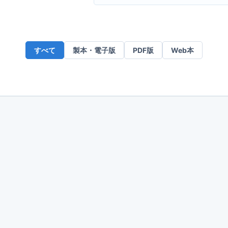
ー
ル
ア
ド
すべて
製本・電子版
PDF版
Web本
レ
ス