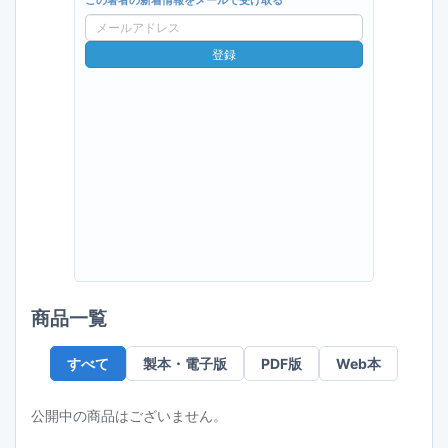
この著者の新着情報をメールで受け取る
メ
ー
登録
ル
ア
ド
レ
ス
商品一覧
すべて
製本・電子版
PDF版
Web本
公開中の商品はございません。