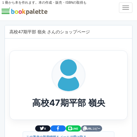
１冊から本を作れます。本の作成・販売・ISBNの取得も
Toggl
Navig
高校47期平部 嶺央 さんのショップページ
高校47期平部 嶺央
X
LINE
URLコピー