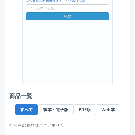
この著者の新着情報をメールで受け取る
メ
ー
登録
ル
ア
ド
レ
ス
商品一覧
すべて
製本・電子版
PDF版
Web本
公開中の商品はございません。