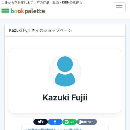
１冊から本を作れます。本の作成・販売・ISBNの取得も
Toggl
Navig
Kazuki Fujii さんのショップページ
Kazuki Fujii
X
LINE
URLコピー