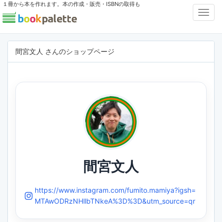
１冊から本を作れます。本の作成・販売・ISBNの取得も
Toggl
Navig
間宮文人 さんのショップページ
間宮文人
https://www.instagram.com/fumito.mamiya?igsh=
MTAwODRzNHllbTNkeA%3D%3D&utm_source=qr