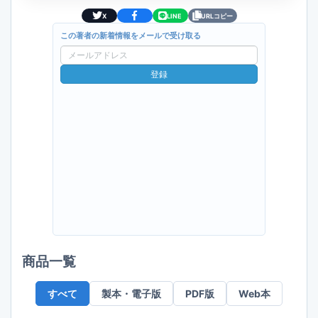
X
LINE
URLコピー
この著者の新着情報をメールで受け取る
メ
ー
登録
ル
ア
ド
レ
ス
商品一覧
すべて
製本・電子版
PDF版
Web本