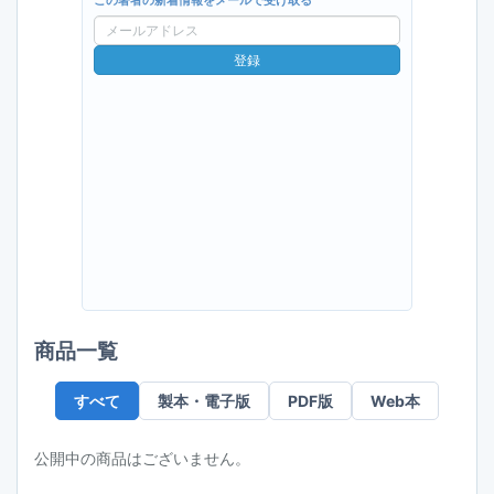
この著者の新着情報をメールで受け取る
メ
ー
登録
ル
ア
ド
レ
ス
商品一覧
すべて
製本・電子版
PDF版
Web本
公開中の商品はございません。