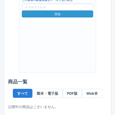
この著者の新着情報をメールで受け取る
メ
ー
登録
ル
ア
ド
レ
ス
商品一覧
すべて
製本・電子版
PDF版
Web本
公開中の商品はございません。