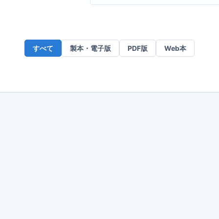
ー
ル
ア
ド
すべて
製本・電子版
PDF版
Web本
レ
ス