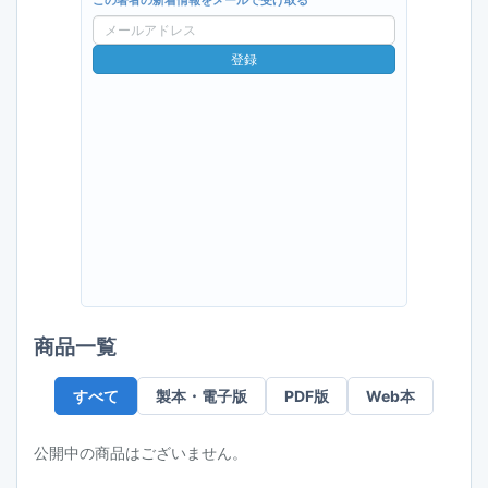
この著者の新着情報をメールで受け取る
メ
ー
登録
ル
ア
ド
レ
ス
商品一覧
すべて
製本・電子版
PDF版
Web本
公開中の商品はございません。