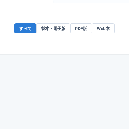
ー
ル
ア
ド
すべて
製本・電子版
PDF版
Web本
レ
ス