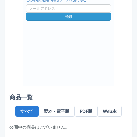
この著者の新着情報をメールで受け取る
メ
ー
登録
ル
ア
ド
レ
ス
商品一覧
すべて
製本・電子版
PDF版
Web本
公開中の商品はございません。