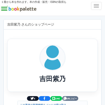
１冊から本を作れます。本の作成・販売・ISBNの取得も
Toggl
Navig
吉田紫乃 さんのショップページ
吉田紫乃
X
LINE
URLコピー