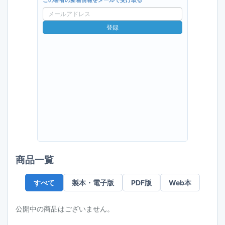
この著者の新着情報をメールで受け取る
メ
ー
登録
ル
ア
ド
レ
ス
商品一覧
すべて
製本・電子版
PDF版
Web本
公開中の商品はございません。