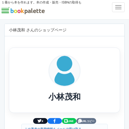
１冊から本を作れます。本の作成・販売・ISBNの取得も
Toggl
Navig
小林茂和 さんのショップページ
小林茂和
X
LINE
URLコピー