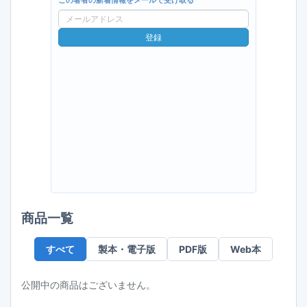
この著者の新着情報をメールで受け取る
メ
ー
登録
ル
ア
ド
レ
ス
商品一覧
すべて
製本・電子版
PDF版
Web本
公開中の商品はございません。