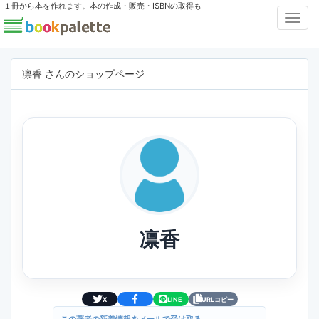
１冊から本を作れます。本の作成・販売・ISBNの取得も
Toggl
Navig
凛香 さんのショップページ
凛香
X
LINE
URLコピー