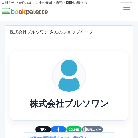
１冊から本を作れます。本の作成・販売・ISBNの取得も
Toggl
Navig
株式会社プルソワン さんのショップページ
株式会社プルソワン
X
LINE
URLコピー