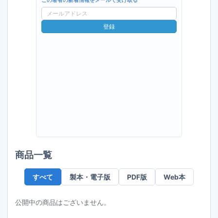
この著者の新着情報をメールで受け取る
メ
ー
登録
ル
ア
ド
レ
ス
商品一覧
すべて
製本・電子版
PDF版
Web本
公開中の商品はございません。