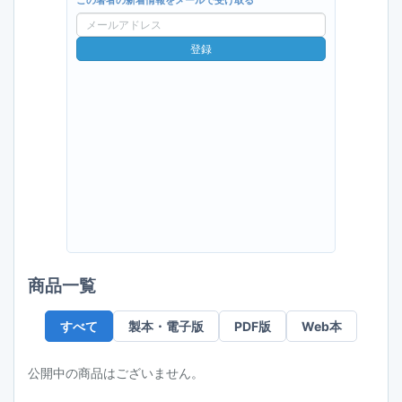
この著者の新着情報をメールで受け取る
メ
ー
登録
ル
ア
ド
レ
ス
商品一覧
すべて
製本・電子版
PDF版
Web本
公開中の商品はございません。