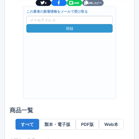
X
LINE
URLコピー
この著者の新着情報をメールで受け取る
メ
ー
登録
ル
ア
ド
レ
ス
商品一覧
すべて
製本・電子版
PDF版
Web本