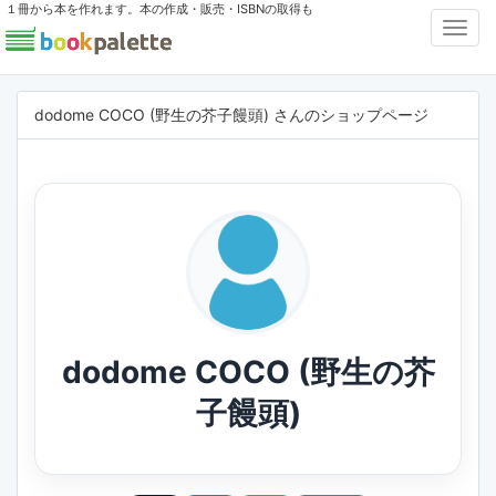
１冊から本を作れます。本の作成・販売・ISBNの取得も
Toggl
Navig
dodome COCO (野生の芥子饅頭) さんのショップページ
dodome COCO (野生の芥
子饅頭)