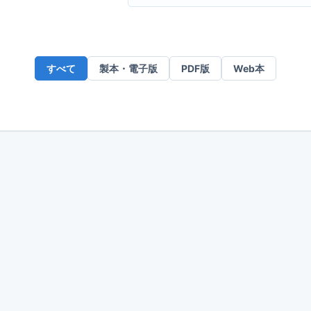
ー
ル
ア
ド
すべて
製本・電子版
PDF版
Web本
レ
ス