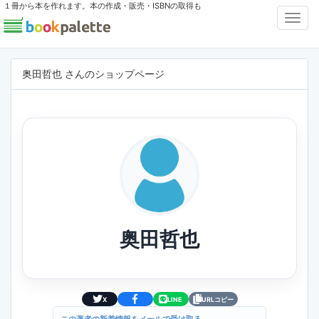
１冊から本を作れます。本の作成・販売・ISBNの取得も
Toggl
Navig
奥田哲也 さんのショップページ
奥田哲也
X
LINE
URLコピー