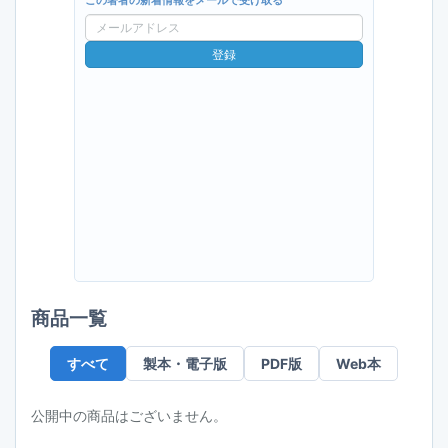
この著者の新着情報をメールで受け取る
メ
ー
登録
ル
ア
ド
レ
ス
商品一覧
すべて
製本・電子版
PDF版
Web本
公開中の商品はございません。