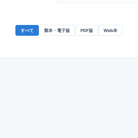
ー
ル
ア
ド
すべて
製本・電子版
PDF版
Web本
レ
ス