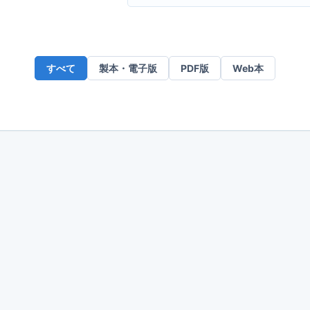
ー
ル
ア
ド
すべて
製本・電子版
PDF版
Web本
レ
ス