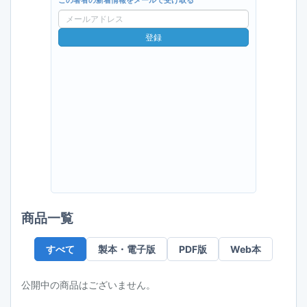
この著者の新着情報をメールで受け取る
メ
ー
登録
ル
ア
ド
レ
ス
商品一覧
すべて
製本・電子版
PDF版
Web本
公開中の商品はございません。