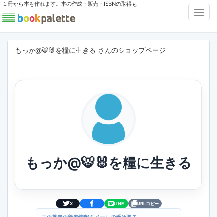
１冊から本を作れます。本の作成・販売・ISBNの取得も
Toggl
Navig
もっか@🐯🐰を糧に生きる さんのショップページ
もっか@🐯🐰を糧に生きる
X
LINE
URLコピー