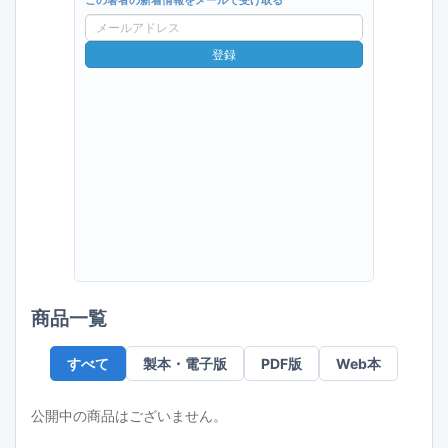
この著者の新着情報をメールで受け取る
メ
ー
登録
ル
ア
ド
レ
ス
商品一覧
すべて
製本・電子版
PDF版
Web本
公開中の商品はございません。