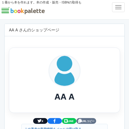
１冊から本を作れます。本の作成・販売・ISBNの取得も
Toggl
Navig
AA A さんのショップページ
AA A
X
LINE
URLコピー