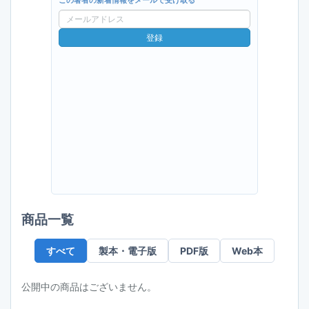
この著者の新着情報をメールで受け取る
メ
ー
登録
ル
ア
ド
レ
ス
商品一覧
すべて
製本・電子版
PDF版
Web本
公開中の商品はございません。