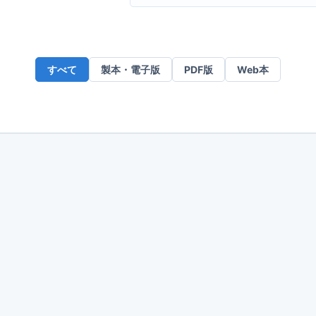
ー
ル
ア
ド
すべて
製本・電子版
PDF版
Web本
レ
ス