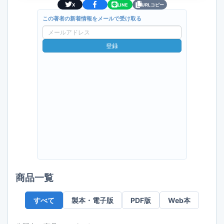
X
LINE
URLコピー
この著者の新着情報をメールで受け取る
メ
ー
登録
ル
ア
ド
レ
ス
商品一覧
すべて
製本・電子版
PDF版
Web本