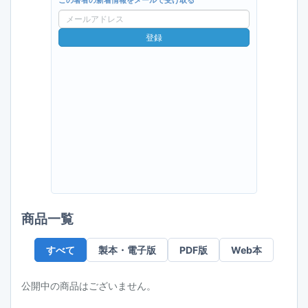
この著者の新着情報をメールで受け取る
メ
ー
登録
ル
ア
ド
レ
ス
商品一覧
すべて
製本・電子版
PDF版
Web本
公開中の商品はございません。