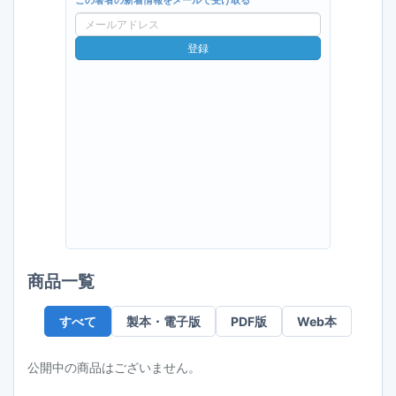
この著者の新着情報をメールで受け取る
メ
ー
登録
ル
ア
ド
レ
ス
商品一覧
すべて
製本・電子版
PDF版
Web本
公開中の商品はございません。