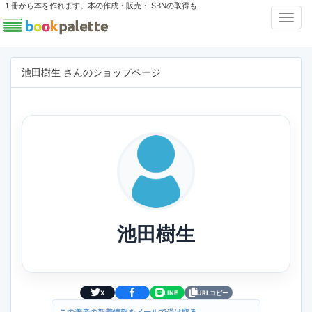
１冊から本を作れます。本の作成・販売・ISBNの取得も
Toggl
Navig
池田樹生 さんのショップページ
池田樹生
X
LINE
URLコピー