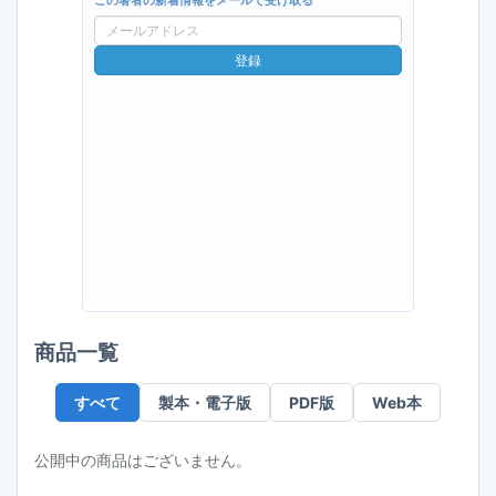
この著者の新着情報をメールで受け取る
メ
ー
登録
ル
ア
ド
レ
ス
商品一覧
すべて
製本・電子版
PDF版
Web本
公開中の商品はございません。